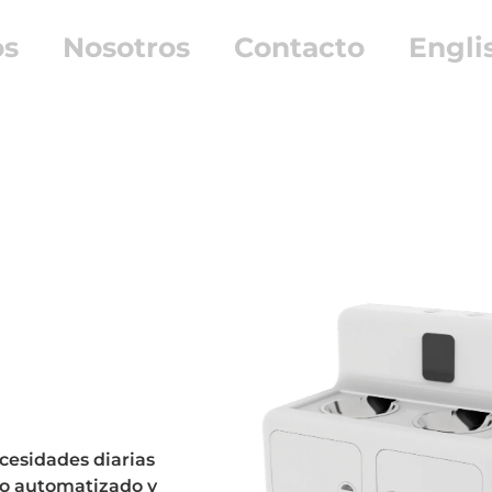
os
Nosotros
Contacto
Engli
cesidades diarias
nto automatizado y